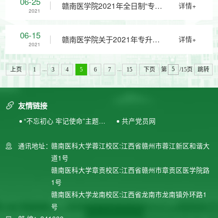
06-25
赣南医学院2021年全日制“专升
详情+
2021
简章
本”考试拟录取名单公示
06-15
赣南医学院关于2021年专升本
详情+
2021
招生考试成绩查询的通知
...
...
上页
1
3
4
5
6
7
15
下页
第
/15页
跳转
友情链接
“不忘初心 牢记使命”主题教
共产党员网
育专题网站
通讯地址：
赣南医科大学蓉江校区:江西省赣州市蓉江新区和谐大
道1号
赣南医科大学章贡校区:江西省赣州市章贡区医学院路
1号
赣南医科大学龙南校区:江西省龙南市龙南镇外环路1
号