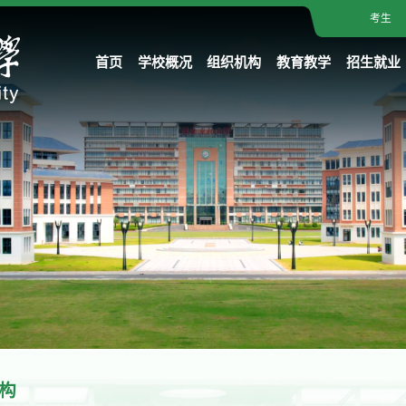
考生
首页
学校概况
组织机构
教育教学
招生就业
构