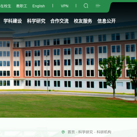
在校生
教职工
English
VPN
学科建设
科学研究
合作交流
校友服务
信息公开
首页
-
科学研究
-
科研机构