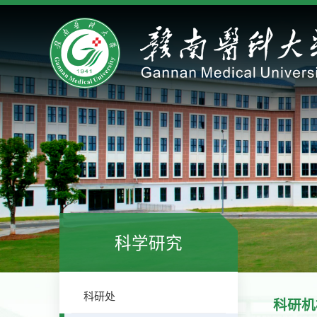
科学研究
科研处
科研机