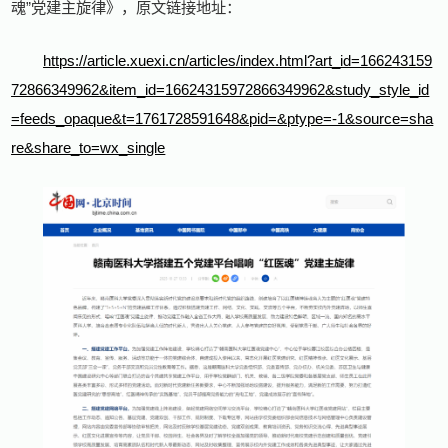
魂”党建主旋律》，原文链接地址：
https://article.xuexi.cn/articles/index.html?art_id=166243159
72866349962&item_id=16624315972866349962&study_style_id
=feeds_opaque&t=1761728591648&pid=&ptype=-1&source=sha
re&share_to=wx_single