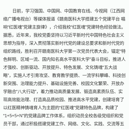
日前，学习强国、中国网、中国教育在线、今视网（江西网
络广播电视台）等媒体报道《赣南医科大学搭建五个党建平台 唱
响“红医魂”党建主旋律》，介绍我校“红医魂”党建特色经验做法。
据悉，近年来，我校党委坚持以习近平新时代中国特色社会主义
思想为指导，深入贯彻落实新时代党的建设总要求和新时代党的
组织路线，胜利召开赣南医科大学第一次党员代表大会，锚定“特
色鲜明、区域一流、国内知名高水平医科大学”奋斗目标，推进人
才强校、创新驱动、开放提升、特色发展、文化铸魂“五大战
略”，实施人才引育攻坚、教育教学提质、一流学科攀峰、科技创
新突围、治理能力提升、基础设施完善、校园文化繁荣、开放办
学融合“八大行动”，着力推动高质量发展、锻造高素质队伍、实
现高效能治理、打造高品质校园、推进高水平党建，创建培育了
以红医精神铸魂育人为主题的“红医魂”党建特色品牌，构建了
“1+5+5+N”的党建品牌工作体系，组织动员全校各级党组织和党
员干部，通过积极搭建党建工作、网络、文化、实践、交流等五