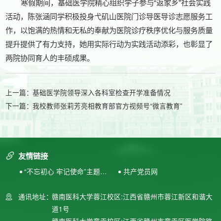
寒假期间，基础医学院精心组织学子参与“返家乡”社会实践
活动，陈张涵同学积极投身弋矶山医院门诊导医导诊志愿服务工
作，以饱满的热情和无私的奉献为医院诊疗秩序优化与服务质量
提升提供了有力支持，她用实际行动为实践活动添彩，也彰显了
两院协同育人的丰硕成果。
上一篇：
基础医学院领导深入各科室检查开学准备情况
下一篇：
我校教师张莉芳亮相教育部官方视频号“微言教育”
友情链接
“不忘初心 牢记使命”主题教
共产党员网
育专题网站
通讯地址：
赣南医科大学蓉江校区:江西省赣州市蓉江新区和谐大
道1号
赣南医科大学章贡校区:江西省赣州市章贡区医学院路