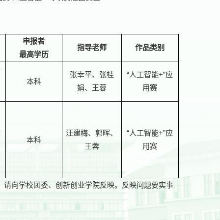
申报者
指导老师
作品类别
最高学历
学
张幸平、张桂
“人工智能+”应
丁
本科
娟、王蓉
用赛
文
汪建梅、郭晖、
“人工智能+”应
本科
王蓉
用赛
有异议，请向学校团委、创新创业学院反映。反映问题要实事