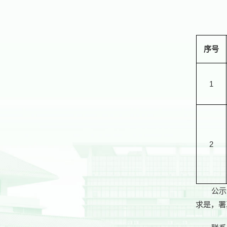
序号
1
2
公示
求是，署