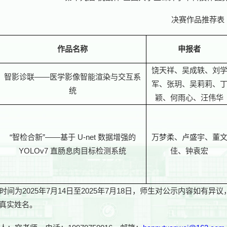
决赛作品推荐表
作品名称
申报者
饶天祥、吴成轶、刘
智影诊联——医学影像智能渲染与交互系
军、张玥、吴莉莉、
统
颖、何雨心、汪伟华
“智检合新”——基于 U-net 数据增强的
万梦柔、卢盛宇、董
YOLOv7 直肠息肉目标检测系统
佳、钟袁宏
时间为2025年7月14日至2025年7月18日，师生对公示内容如
真实姓名。