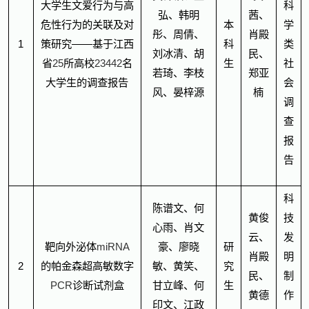
大学生文爱行为与高
科
弘、韩明
茜、
危性行为的关联及对
本
学
彤、周倩、
肖殿
1
策研究——基于江西
科
类
刘冰清、胡
民、
省
25
所高校
23442
名
生
社
若琦、李枝
郑亚
大学生的调查报告
会
风、晏梓源
楠
调
查
报
告
科
陈谱文、何
黄俊
技
心雨、肖文
云、
发
靶向外泌体
miRNA
豪、廖晓
研
肖殿
明
2
的帕金森超高敏数字
敏、黄笑、
究
民、
制
PCR
诊断试剂盒
甘立峰、何
生
黄德
作
印文、江政