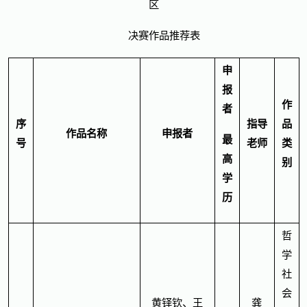
区
决赛作品推荐表
申
报
作
者
序
指导
品
作品名称
申报者
最
号
老师
类
高
别
学
历
哲
学
社
会
黄铎钦、王
龚