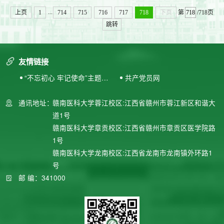
...
上页
1
714
715
716
717
718
下页
第
/718页
跳转
友情链接
“不忘初心 牢记使命”主题教
共产党员网
育专题网站
通讯地址：
赣南医科大学蓉江校区:江西省赣州市蓉江新区和谐大
道1号
赣南医科大学章贡校区:江西省赣州市章贡区医学院路
1号
赣南医科大学龙南校区:江西省龙南市龙南镇外环路1
号
邮 编：341000