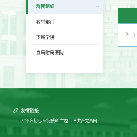
群团组织
教辅部门
工
下属学院
直属附属医院
友情链接
“不忘初心 牢记使命”主题教
共产党员网
育专题网站