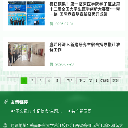
喜获硕果！第一临床医学院学子征战第
十二届全国大学生医学创新大赛暨“一带
一路”国际竞赛复赛斩获优异成绩
2026-07-31
盛瑶环深入新建研究生宿舍指导搬迁准
备工作
2026-07-28
...
上页
1
2
3
4
5
718
下页
第
/718页
跳转
友情链接
“不忘初心 牢记使命”主题教
共产党员网
育专题网站
通讯地址：
赣南医科大学蓉江校区:江西省赣州市蓉江新区和谐大