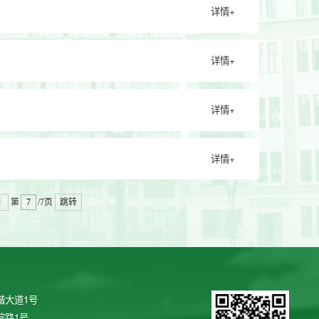
详情+
详情+
详情+
详情+
页
第
/7页
跳转
谐大道1号
院路1号