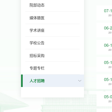
院部动态
07-
20
媒体赣医
06-
学术讲座
20
学校公告
06-
20
招标采购
05-
20
专题专栏
05-
人才招聘
20
05-
20