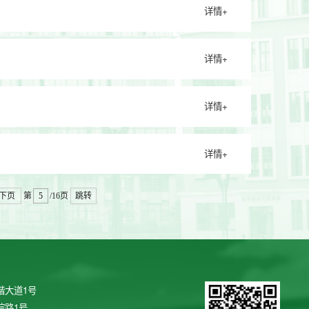
详情+
详情+
详情+
详情+
下页
第
/16页
跳转
谐大道1号
院路1号