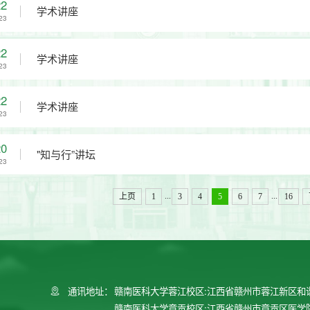
22
学术讲座
23
22
学术讲座
23
22
学术讲座
23
20
"知与行”讲坛
23
...
...
上页
1
3
4
5
6
7
16
通讯地址：
赣南医科大学蓉江校区:江西省赣州市蓉江新区和
赣南医科大学章贡校区:江西省赣州市章贡区医学