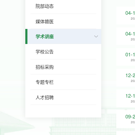
院部动态
04-
20
媒体赣医
04-
学术讲座
20
学校公告
01-
20
招标采购
12-
20
专题专栏
12-
人才招聘
20
09-
20