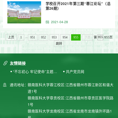
学校召开2021年第三期“蓉江论坛”（总
第26期）
2021-04-28
...
上页
1
951
952
953
954
955
下页
第
/955页
跳转
友情链接
“不忘初心 牢记使命”主题教
共产党员网
育专题网站
通讯地址：
赣南医科大学蓉江校区:江西省赣州市蓉江新区和谐大
道1号
赣南医科大学章贡校区:江西省赣州市章贡区医学院路
1号
赣南医科大学龙南校区:江西省龙南市龙南镇外环路1
号