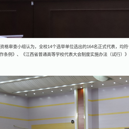
表资格审查小组认为，全校
14
个选举单位选出的
164
名正式代表，均符
作条例》、《江西省普通高等学校代表大会制度实施办法（试行）