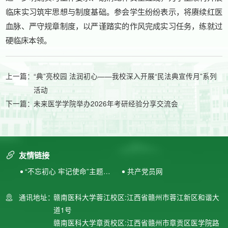
临床实习筑牢思想与制度基础。参会学生纷纷表示，将赓续红医
血脉、严守规章制度，以严谨踏实的作风完成实习任务，练就过
硬临床本领。
上一篇：
“典”亮校园 法润初心——我校深入开展“民法典宣传月”系列
活动
下一篇：
未来医学学院举办2026年考研经验分享交流会
友情链接
“不忘初心 牢记使命”主题教
共产党员网
育专题网站
通讯地址：
赣南医科大学蓉江校区:江西省赣州市蓉江新区和谐大
道1号
赣南医科大学章贡校区:江西省赣州市章贡区医学院路