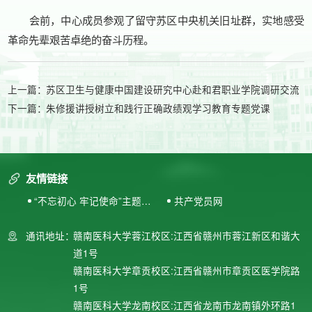
会前，中心成员参观了留守苏区中央机关旧址群，实地感受
革命先辈艰苦卓绝的奋斗历程。
上一篇：
苏区卫生与健康中国建设研究中心赴和君职业学院调研交流
下一篇：
朱修援讲授树立和践行正确政绩观学习教育专题党课
友情链接
“不忘初心 牢记使命”主题教
共产党员网
育专题网站
通讯地址：
赣南医科大学蓉江校区:江西省赣州市蓉江新区和谐大
道1号
赣南医科大学章贡校区:江西省赣州市章贡区医学院路
1号
赣南医科大学龙南校区:江西省龙南市龙南镇外环路1