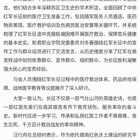
言。他们结合多年深耕苏区卫生史的学术积淀，全面回顾了中央
红军长征前的医疗卫生准备工作，包括随军医务人员遴选、医药
物资筹措、医疗救护培训及伤病员医治安置等关键环节，并系统
梳理了红军长征途中克服极端困难开展医疗救治、保障官兵健康
的基本史实。和君职业学院党委委员刘冬春围绕红军长征中的宣
传工作与群众动员进行了交流发言，从历史维度分享了红军在艰
苦转战中如何依靠群众、宣传群众、组织群众，为长征胜利凝聚
强大民心的宝贵经验。
与会人员围绕红军长征过程中的医疗救治体系、药品供给保
障、战地医学教育等议题展开了深入研讨。
大家一致认为，长征不仅是一部气壮山河的英雄史诗，也是
一部红医先辈们在极其艰苦条件下救死扶伤、服务革命的奋斗
史。新时代应进一步学习、传承和弘扬红医工作者不畏艰难、舍
生忘死、千方百计救治战友的革命精神。
汪行舟在总结时表示，作为依托赣南红色沃土建设的研究平