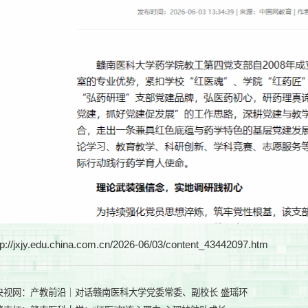
tp://jxjy.edu.china.com.cn/2026-06/03/content_43442097.htm
央视网：产教前沿｜对话赣南医科大学党委常委、副校长 盛瑶环