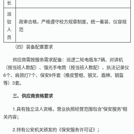
长
派
驻
政审合格，严格遵守校方规章制度，统一着装、仪容规
人
范
员
（四）装备配置要求
供应商需按服务需求配备：巡逻二轮电瓶车7辆、对讲机
（按当班人数配）、强光手电筒（按当班人数配）、执法记录仪
6个、肩颈灯7个、保安8件套（橡皮警棍、钢叉、盾牌、钢盔
等）3套。
三、供应商资格要求
1.具有独立法人资格，营业执照经营范围包含"保安服务"相
关内容；
2.持有公安机关颁发的《保安服务许可证》；