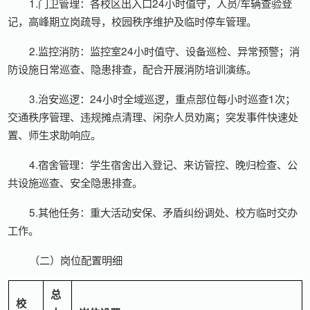
1.门卫管理：各校区出入口24小时值守，人员/车辆查验登
记，高峰期立岗疏导，校园秩序维护及临时停车管理。
2.监控消防：监控室24小时值守、设备巡检、异常预警；消
防设施日常巡查、隐患排查，配合开展消防培训演练。
3.治安巡逻：24小时全域巡逻，重点部位每小时巡查1次；
交通秩序管理、违规摊点清理、闲杂人员劝离；突发事件快速处
置、师生求助响应。
4.宿舍管理：学生宿舍出入登记、来访管控、晚归检查、公
共设施巡查、安全隐患排查。
5.其他任务：重大活动安保、矛盾纠纷调处、校方临时交办
工作。
（二）岗位配置明细
总
校