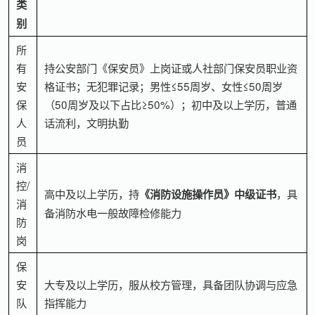
类
别
所
有
持公安部门《保安员》上岗证或人社部门保安员职业资
安
格证书；无犯罪记录；男性≤55周岁、女性≤50周岁
保
（50周岁及以下占比≥50%）；初中及以上学历，普通
人
话流利，文明执勤
员
消
控/
高中及以上学历，持
，具
《消防设施操作员》中级证书
消
备消防水电一般故障检修能力
防
岗
保
安
大专及以上学历，服从校方管理，具备团队协调与应急
队
指挥能力