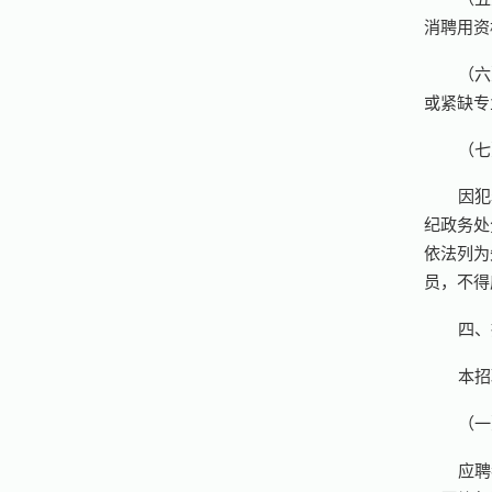
消聘用资
（六
或紧缺专
（七
因犯
纪政务处
依法列为
员，不得
四、
本招
（一
应聘