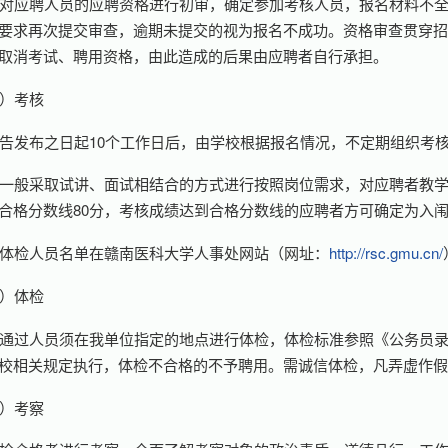
对应聘人员的应聘资格进行初审，确定参加考核人员，报名材料不
要求再次提交审查，逾期未提交的视为报名不成功。资格审查贯穿
取消考试、聘用资格，由此造成的后果由应聘者自行承担。
）考核
告发布之日起10个工作日后，由学校根据报名情况，不定期组织考
一般采取试讲、面试相结合的方式进行按照岗位需求，对应聘者教
合格分数线80分，考核成绩达到合格分数线的应聘者方可确定为入
体检人员名单在赣南医科大学人事处网站（网址：
http://rsc.gmu.cn/
）体检
通过人员须在我单位指定的地点进行体检，体检标准参照《公务员录用
校相关规定执行，体检不合格的不予聘用。需诚信体检，凡弄虚作
）考察