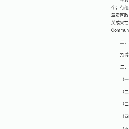
个；有组
章贡区政
关成果在《Ce
Commu
二、
招聘
三、
（一
（二
（三
（四
（五