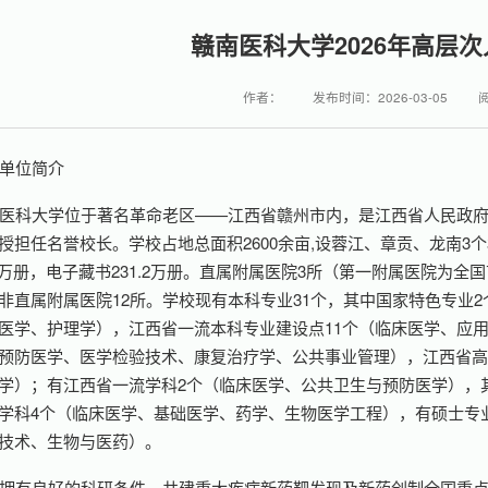
赣南医科大学2026年高层
作者：
发布时间：2026-03-05
单位简介
医科大学位于著名革命老区——江西省赣州市内，是江西省人民政
授担任名誉校长。学校占地总面积2600余亩,设蓉江、章贡、龙南3个
.15万册，电子藏书231.2万册。直属附属医院3所（第一附属医院为
非直属附属医院12所。学校现有本科专业31个，其中国家特色专业
医学、护理学），江西省一流本科专业建设点11个（临床医学、应
预防医学、医学检验技术、康复治疗学、公共事业管理），江西省高
学）；有江西省一流学科2个（临床医学、公共卫生与预防医学），其
学科4个（临床医学、基础医学、药学、生物医学工程），有硕士专
技术、生物与医药）。
拥有良好的科研条件，共建重大疾病新药靶发现及新药创制全国重点