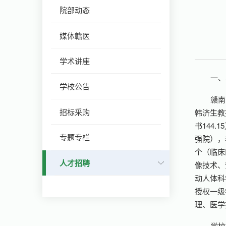
院部动态
媒体赣医
学术讲座
一、
学校公告
赣南
招标采购
韩济生教
书144
专题专栏
强院），
个（临床
人才招聘
像技术、
动人体科
授权一级
理、医学
学校