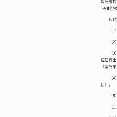
以压缩包
“毕业院
应聘
（1
（2
（3
应届博士
《国外学
（4
目）；
（5
（二