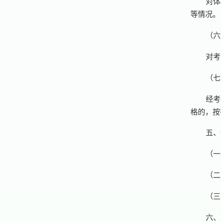
对体
等情况。
（六
对考
（七
经考
格的，按
五、
（一
（二
（三
六、