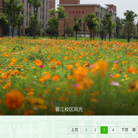
蓉江校区风光
上页
1
2
3
4
下页
第