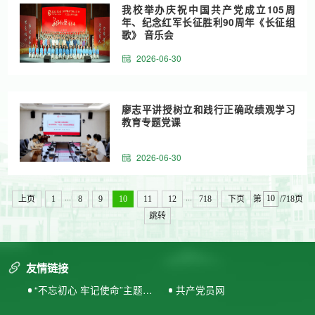
我校举办庆祝中国共产党成立105周
年、纪念红军长征胜利90周年《长征组
歌》 音乐会
2026-06-30
廖志平讲授树立和践行正确政绩观学习
教育专题党课
2026-06-30
...
...
上页
1
8
9
10
11
12
718
下页
第
/718页
跳转
友情链接
“不忘初心 牢记使命”主题教
共产党员网
育专题网站