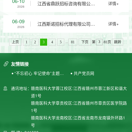
06-10
江西省鼎跃招标咨询有限公司
详情+
2026
第二次比选终止公告
JXDY2026-FW-B0012-02包）
材供应商遴选项目（项目编
关于赣南医科大学2025-2026
06-09
江西斯诺招标代理有限公司关
详情+
2026
第二次比选终止公告
号：JXTC2026250111）竞争
学年“五好学生”奖品采购项目
于赣南医科大学印刷服务比选
...
上页
1
2
3
4
5
81
下页
第
/81页
跳转
性谈判公告
（采购编号：JXDY2026-HW-
申请人遴选项目(采购编号：
友情链接
F0053-1）第二次询价成交结
“不忘初心 牢记使命”主题教
共产党员网
JXSN2026-ZX-JX-B001-2)的
育专题网站
通讯地址：
赣南医科大学蓉江校区:江西省赣州市蓉江新区和谐大
果公告
比选公告
道1号
赣南医科大学章贡校区:江西省赣州市章贡区医学院路
1号
赣南医科大学龙南校区:江西省龙南市龙南镇外环路1
号