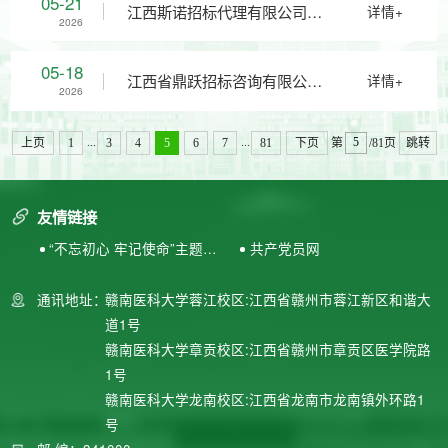
05-21
江西斯诺招标代理有限公司关
详情+
2026
采购项目征询公告
于赣南医科大学印刷服务比选
05-18
江西省鼎跃招标咨询有限公司
详情+
2026
申请人遴选项目(采购编号：
关于赣南医科大学广告服务供
...
...
上页
1
3
4
5
6
7
81
下页
第
/81页
跳转
JXSN2026-ZX-JX-B001)的流
应商遴选项目（比选编号：
友情链接
标公告
“不忘初心 牢记使命”主题教
共产党员网
JXDY2026-FW-B0012-02包）
育专题网站
通讯地址：
赣南医科大学蓉江校区:江西省赣州市蓉江新区和谐大
比选公告
道1号
赣南医科大学章贡校区:江西省赣州市章贡区医学院路
1号
赣南医科大学龙南校区:江西省龙南市龙南镇外环路1
号