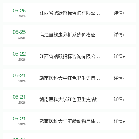
目征询公告(2026年08号）
于赣南医科大学印刷服务比选
05-25
江西省鼎跃招标咨询有限公司
详情+
2026
申请人遴选项目(采购编号：
关于赣南医科大学广告服务供
05-25
高通量线虫分析系统价格征询
详情+
2026
JXSN2026-ZX-JX-B001-1)的
应商遴选项目（比选编号：
公告
05-22
江西省鼎跃招标咨询有限公司
详情+
2026
比选公告
JXDY2026-FW-B0012-01
关于赣南医科大学2025-2026
05-21
赣南医科大学红色卫生史博物
详情+
2026
包/02包）比选更正公告
学年“五好学生”奖品采购项目
馆基础配套设备采购项目征询
05-21
赣南医科大学红色卫生史“战场
详情+
2026
（采购编号：JXDY2026-HW-
公告 (2026年06号）
救护“主题4D全沉浸式展厅项目
05-21
赣南医科大学实验动物尸体
详情+
2026
F0053）询价终止公告
征询公告 (2026年05号）
（病理组织）无害化处理服务