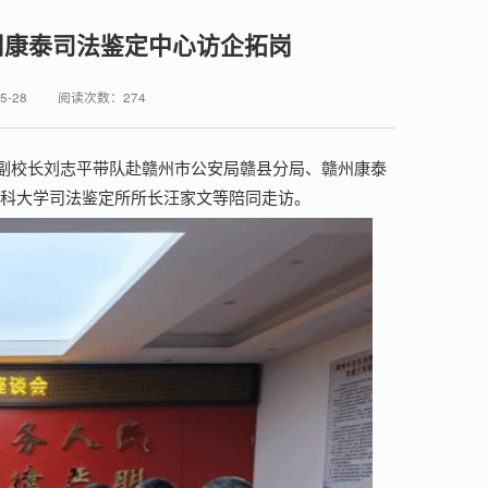
州康泰司法鉴定中心访企拓岗
5-28
阅读次数：
274
、副校长刘志平带队赴赣州市公安局赣县分局、赣州康泰
医科大学司法鉴定所所长汪家文等陪同走访。