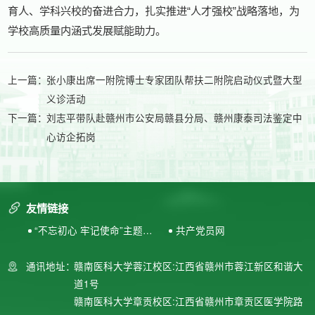
育人、学科兴校的奋进合力，扎实推进“人才强校”战略落地，为
学校高质量内涵式发展赋能助力。
上一篇：
张小康出席一附院博士专家团队帮扶二附院启动仪式暨大型
义诊活动
下一篇：
刘志平带队赴赣州市公安局赣县分局、赣州康泰司法鉴定中
心访企拓岗
友情链接
“不忘初心 牢记使命”主题教
共产党员网
育专题网站
通讯地址：
赣南医科大学蓉江校区:江西省赣州市蓉江新区和谐大
道1号
赣南医科大学章贡校区:江西省赣州市章贡区医学院路