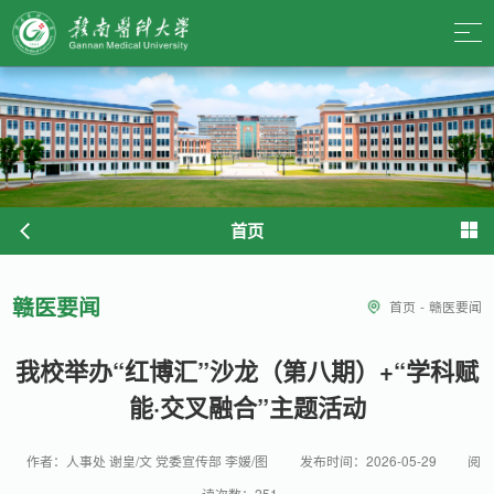
首页
赣医要闻
首页
-
赣医要闻
我校举办“红博汇”沙龙（第八期）+“学科赋
能·交叉融合”主题活动
作者：人事处 谢皇/文 党委宣传部 李媛/图
发布时间：2026-05-29
阅
读次数：
251