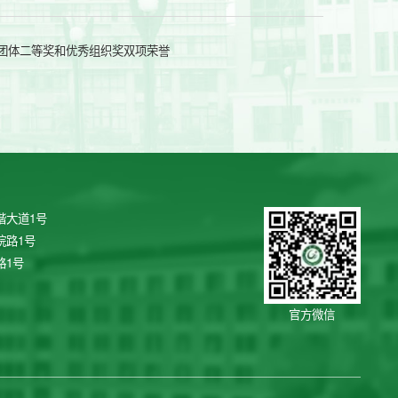
赛团体二等奖和优秀组织奖双项荣誉
谐大道1号
院路1号
路1号
官方微信