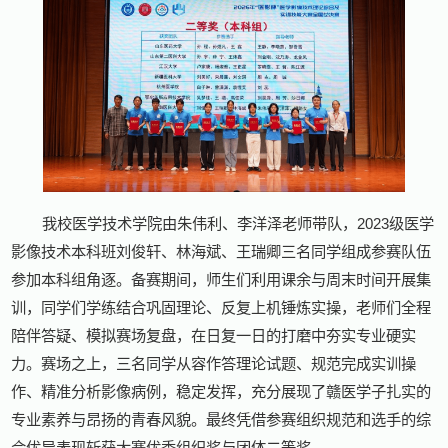
我校医学技术学院由朱伟利、李洋泽老师带队，2023级医学
影像技术本科班刘俊轩、林海斌、王瑞卿三名同学组成参赛队伍
参加本科组角逐。备赛期间，师生们利用课余与周末时间开展集
训，同学们学练结合巩固理论、反复上机锤炼实操，老师们全程
陪伴答疑、模拟赛场复盘，在日复一日的打磨中夯实专业硬实
力。赛场之上，三名同学从容作答理论试题、规范完成实训操
作、精准分析影像病例，稳定发挥，充分展现了赣医学子扎实的
专业素养与昂扬的青春风貌。最终凭借参赛组织规范和选手的综
合优异表现斩获大赛优秀组织奖与团体二等奖。