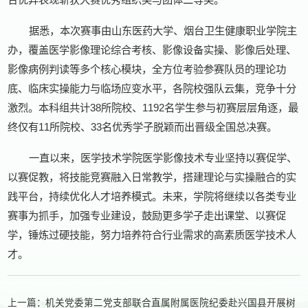
据悉，本次赛事由山东医药大学、烟台卫生健康职业学院主
办，覆盖医学影像理论综合考核、影像设备实操、影像后处理、
影像病例判读等多个核心模块，全方位考验参赛队员的理论功
底、临床实操能力与临场应变水平，各院校强队云集，竞争十分
激烈。本科组共计38所院校、1192名学生参与初赛层层角逐，最
终仅有11所院校、33名优秀学子脱颖而出晋级全国总决赛。
一直以来，医学技术学院医学影像技术专业坚持以赛促学、
以赛促教，将技能竞赛融入日常教学，搭建理论与实操融合的实
践平台，持续优化人才培养模式。未来，学院将继续以各类专业
赛事为抓手，加强专业建设，鼓励更多学子走出课堂、以赛促
学，锤炼过硬技能，努力培养符合行业需求的高素质医学技术人
才。
上一篇：
机关党委第二党支部联合直属附属医院纪委赴兴国县开展树