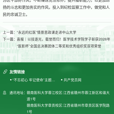
苏区干部好作风，不断锤炼党性修养，提升履职能力，以更加昂
扬的斗志和更加务实的作风，投入到纪检监察工作中，做党和人
民的忠诚卫士。
上一篇：
“永远的红医”情景思政课走进中山大学
下一篇：
喜报｜以技逐光，载誉而归！医学技术学院学子斩获2026年
“医影杯”全国总决赛团体二等奖和优秀组织奖双项荣誉
友情链接
“不忘初心 牢记使命”主题教
共产党员网
育专题网站
通讯地址：
赣南医科大学蓉江校区:江西省赣州市蓉江新区和谐大
道1号
赣南医科大学章贡校区:江西省赣州市章贡区医学院路
1号