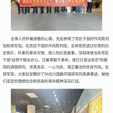
全体人员怀着崇敬的心情，先后参观了苏区干部好作风陈列
馆和将军馆。在苏区干部好作风陈列馆，全体党员透过珍贵的历
史照片、朴素的革命文物、感人的红色故事，深刻体悟当年苏区
干部“自带干粮去办公，日着草鞋干革命，夜打灯笼访贫农”所展
现的调查研究、求真务实、一心为民、清正廉洁的优良作风。在
将军馆，大家驻足瞻仰了56位兴国籍开国将军的英勇事迹，被他
们坚定的理想信念和崇高的革命精神深深打动。