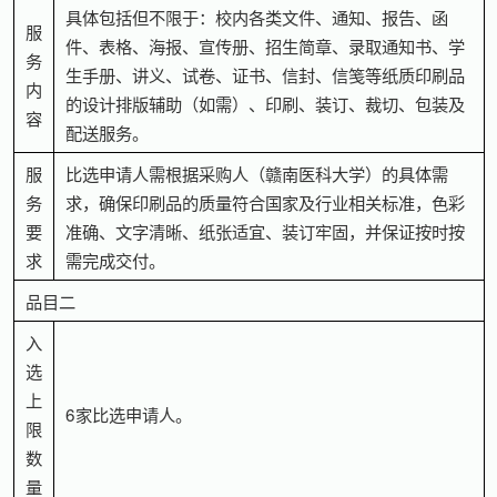
具体包括但不限于：校内各类文件、通知、报告、函
服
件、表格、海报、宣传册、招生简章、录取通知书、学
务
生手册、讲义、试卷、证书、信封、信笺等纸质印刷品
内
的设计排版辅助（如需）、印刷、装订、裁切、包装及
容
配送服务。
服
比选申请人需根据采购人（赣南医科大学）的具体需
务
求，确保印刷品的质量符合国家及行业相关标准，色彩
要
准确、文字清晰、纸张适宜、装订牢固，并保证按时按
求
需完成交付。
品目二
入
选
上
6家比选申请人。
限
数
量