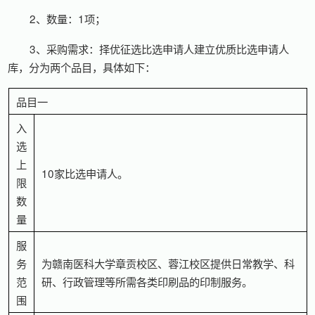
2、数量：1项；
3、采购需求：择优征选比选申请人建立优质比选申请人
库，分为两个品目，具体如下：
品目一
入
选
上
10家比选申请人。
限
数
量
服
务
为赣南医科大学章贡校区、蓉江校区提供日常教学、科
范
研、行政管理等所需各类印刷品的印制服务。
围