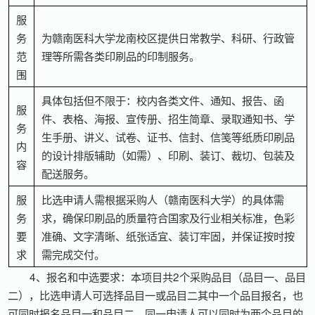
服
务
为赣南医科大学龙南校区提供日常教学、科研、行政管
范
理等所需各类印刷品的印制服务。
围
具体包括但不限于：校内各类文件、通知、报告、函
服
件、表格、海报、宣传册、招生简章、录取通知书、学
务
生手册、讲义、试卷、证书、信封、信笺等纸质印刷品
内
的设计排版辅助（如需）、印刷、装订、裁切、包装及
容
配送服务。
服
比选申请人需根据采购人（赣南医科大学）的具体需
务
求，确保印刷品的质量符合国家及行业相关标准，色彩
要
准确、文字清晰、纸张适宜、装订牢固，并保证按时按
求
需完成交付。
4、报名和中选要求：本项目共2个采购品目（品目一、品目
二），比选申请人可选择品目一或品目二其中一个品目报名，也
可同时报名品目一和品目二。同一申请人可以同时为两个品目的