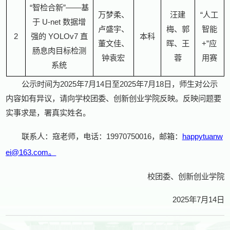
“智检合新”——基
万梦柔、
汪建
“人工
于 U-net 数据增
卢盛宇、
梅、郭
智能
2
强的 YOLOv7 直
本科
董文佳、
晖、王
+”应
肠息肉目标检测
钟袁宏
蓉
用赛
系统
公示时间为2025年7月14日至2025年7月18日，师生对公示
内容如有异议，请向学校团委、创新创业学院反映。反映问题要
实事求是，署真实姓名。
联系人：寇老师，电话：19970750016，邮箱：
happytuanw
ei@163.com。
校团委、创新创业学院
2025年7月14日