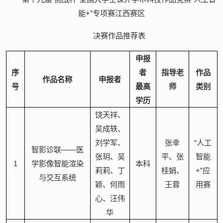
能+”专项赛江西赛区
决赛作品推荐表
申报
序
者
指导老
作品
作品名称
申报者
号
最高
师
类别
学历
饶天祥、
吴成轶、
刘学军、
张幸
“人工
智影诊联——医
张玥、吴
平、张
智能
1
学影像智能渲染
本科
莉莉、丁
桂娟、
+”应
与交互系统
颖、何雨
王蓉
用赛
心、汪伟
华