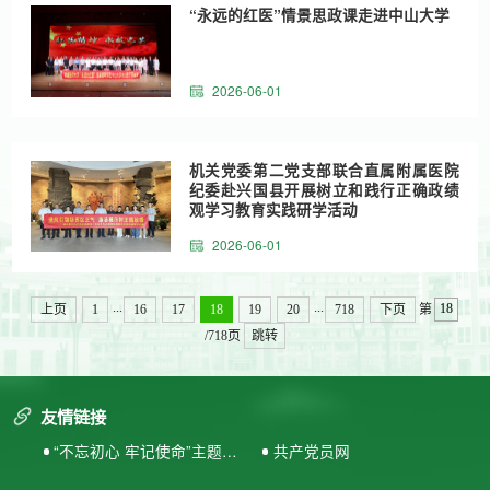
“永远的红医”情景思政课走进中山大学
2026-06-01
机关党委第二党支部联合直属附属医院
纪委赴兴国县开展树立和践行正确政绩
观学习教育实践研学活动
2026-06-01
...
...
上页
1
16
17
18
19
20
718
下页
第
/718页
跳转
友情链接
“不忘初心 牢记使命”主题教
共产党员网
育专题网站