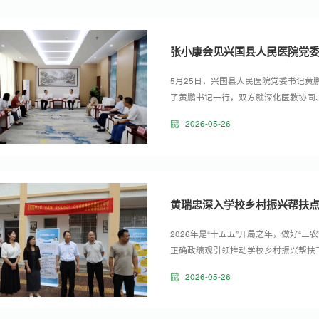
张小康会见兴国县人民医院党
5月25日，兴国县人民医院党委书记
了黄鹏书记一行，双方就深化医教协同
入交流。学校党委常委、副校长盛瑶环
2026-05-26
动。黄鹏对我校办学成效与育人质量给
床诊疗、人才队伍建设及学生培养情况。他
黄瑞忠深入学校乡村振兴帮扶
2026年是“十五五”开局之年，做好“
正确政绩观引领推动学校乡村振兴帮扶
西江村走访慰问乡村振兴一线驻村工作
2026-05-26
余凯参加相关活动。学校党委常委、组
加调研。黄瑞忠一行首先走进西江中学，来