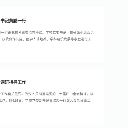
委书记黄鹏一行
黄鹏一行来我校考察交流并座谈。学校党委书记、校长张小康会见
、校院合作共建、医学人才培养、学科建设发展等事宜进行了深
主持座谈会并讲话，党委常委、统战部部长赖传景参加相关活
予高度评价，并介绍了兴国县人民医院发展现状、科室建设、临
表示，...
点调研指导工作
三农”工作至关重要。为深入贯彻落实党的二十届四中全会精神，以
工作，5月25日，学校党委副书记黄瑞忠一行深入会昌县西江镇
队员，调研学校定点帮扶工作情况。会昌县委书记曾平、副县长
织部部长徐华平、团委书记郑直以及党委组织部有关负责同志参
到我校主办的“...