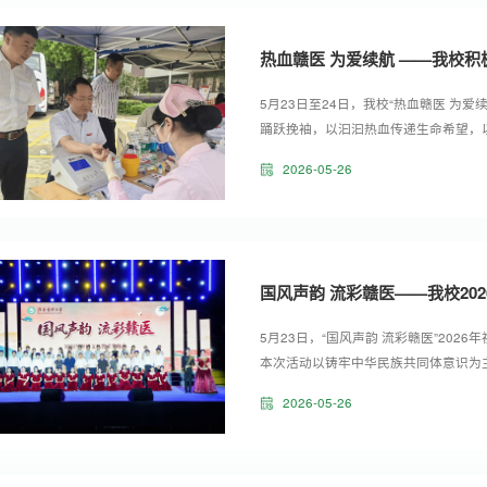
热血赣医 为爱续航 ——我校
5月23日至24日，我校“热血赣医 为
踊跃挽袖，以汩汩热血传递生命希望，
导高度重视、多次关心并亲临现场参加
2026-05-26
校园公众号、班级通知、宣传海报等多
议，号召广大师生踊跃投身公益，校内凝
国风声韵 流彩赣医——我校2
5月23日，“国风声韵 流彩赣医”20
本次活动以铸牢中华民族共同体意识为
强文化自信。赣州市文化广电旅游局局
2026-05-26
赖传景亲临现场，与千余名师生共同沉
术团合唱团带来的《理想》中正式拉开帷幕