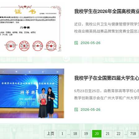
我校学生在2026年全国高校
近日，我校公共卫生与健康管理学院学生
校商业精英挑战赛品牌策划竞赛全国总
二等奖。据悉，2026年全国高校商业
2026-05-26
赛中国地区选拔赛由全球华人营销联盟
际商会商业行业商会、中国商业文化研究
我校学子在全国第四届大学生
5月23日至25日，由教育部高等学校
教学创新展示会在广州大学和广州大学附
生钱一霖凭借扎实的专业功底和出色的
2026-05-26
等奖。本次展示会汇聚了来自全国109
说课和现场授课两个阶段：首轮说课竞赛
...
...
上页
1
18
19
20
21
22
718