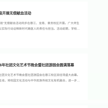
积极开展无偿献血活动
爱续航”无偿献血活动同步在蓉江、龙南、章贡校区开展。广大师生
以实际行动诠释新时代赣医人的责任与担当。活动前期，学校领
献血活动。校团委联合赣州市中心血站细化完善活动方案，依托
元载体，普及献血常识、讲明参与规范。同时积极发出爱心倡
聚起热心奉献、...
026年社团文化艺术节晚会暨社团游园会圆满落幕
26年社团文化艺术节晚会暨社团游园会在蓉江校区田径场盛大启幕。
主线，将校园文化活动与中华民族传统文化有机融合，进一步增
长李俊锐，学校党委副书记黄瑞忠，党委常委、党委统战部部长
浸于这场传统文化与青春活力交融的视听盛宴。晚会在大学生艺
。...