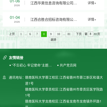
01-06
江西华昊信息咨询有限公司关
详情+
2026
HSH2025ZC166）竞争性磋商
学生创新大赛2025年复盘及
于赣南医科大学快递服务中心
01-04
江西合胜合招标咨询有限公司
详情+
2026
公告
2026年国创赛规划咨询与校赛
项目招租（项目编号：
关于赣南医科大学蓉江校区主
...
...
上页
1
6
7
8
9
10
81
下页
第
/81页
跳转
培训服务 （项目编号：
HHZX25-079）中选结果公告
机房整改项目（项目编号：
JXHC2025-ZXCG-C026）竞
友情链接
HSH2025ZJ102）竞争性谈判
“不忘初心 牢记使命”主题教
共产党员网
争性磋商的成交结果公告
育专题网站
成交公告
通讯地址：
赣南医科大学蓉江校区:江西省赣州市蓉江新区和谐大
道1号
赣南医科大学章贡校区:江西省赣州市章贡区医学院路
1号
赣南医科大学龙南校区:江西省龙南市龙南镇外环路1
号