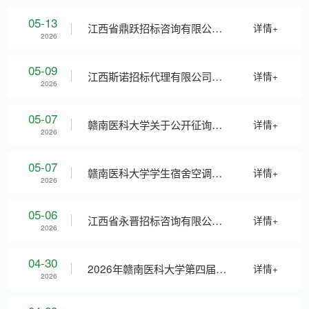
应商遴选项目（比选编号：
关于赣南医科大学2026-2027
05-13
江西省鼎跃招标咨询有限公司
详情+
2026
JXDY2026-FW-B0012-01包）
学年校园方责任保险及附加无
关于赣南医科大学2025-2026
05-09
江西斯诺招标代理有限公司关
详情+
2026
比选公告
过失责任保险、实习责任保险
学年“五好学生”奖品采购项目
于赣南医科大学印刷服务比选
05-07
赣南医科大学关于公开征询研
详情+
2026
（项目编号：JXYJ2026-
（采购编号：JXDY2026-HW-
申请人遴选项目(采购编号：
究生学位论文通讯评审服务方
05-07
赣南医科大学学生宿舍空调全
详情+
2026
GNYK-B001）比选采购公告
F0053）询价公告
JXSN2026-ZX-JX-B001)的比
案的公告
包维保服务采购项目征询公告
05-06
江西省永晋招标咨询有限公司
详情+
2026
选公告
(2026年04号）
关于赣南医科大学2026-2027
04-30
2026年赣南医科大学第四届校
详情+
2026
学年校园方责任保险及附加无
园微马跑物质采购清单 价格征