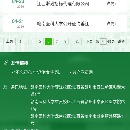
04-28
江西斯诺招标代理有限公司关
详情+
2026
过失责任保险、实习责任保险
询公告
于江西省赣南医科大学康复学
04-21
赣南医科大学公开征询蓉江与
详情+
2026
（项目编号：JXYJ2026-
院公共体育教学仪器采购项目
章贡校区直饮水运维服务项目
...
...
上页
1
4
5
6
7
8
81
下页
第
/81页
跳转
GNYK-C001）竞争性磋商废标
（项目编号：JXSN2026-ZX-
方案的公告
友情链接
结果公示
JX-J001)的竞争性谈判成交结
“不忘初心 牢记使命”主题教
共产党员网
育专题网站
通讯地址：
赣南医科大学蓉江校区:江西省赣州市蓉江新区和谐大
果公示
道1号
赣南医科大学章贡校区:江西省赣州市章贡区医学院路
1号
赣南医科大学龙南校区:江西省龙南市龙南镇外环路1
号