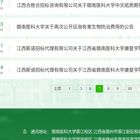
07
江西合胜合招标咨询有限公司关于赣南医科大学中文纸质期
26
HSH2026ZX001）询价公告
03
赣南医科大学关于再次公开征询有害生物防治费用的公告
26
01
江西斯诺招标代理有限公司关于江西省赣南医科大学康复学
26
号：JXSN2026-ZX-JX-J001)竞争性谈判采购的暂停公告
24
江西斯诺招标代理有限公司关于江西省赣南医科大学康复学
26
号：JXSN2026-ZX-JX-J001)的竞争性谈判采购公告
...
...
上页
1
5
6
7
8
9
81
通讯地址：
赣南医科大学蓉江校区:江西省赣州市蓉江新区和
赣南医科大学章贡校区:江西省赣州市章贡区医学