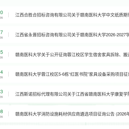
20
江西合胜合招标咨询有限公司关于赣南医科大学中文纸质期
26
HSH2026ZX001）询价成交公告
17
江西省永晋招标咨询有限公司关于赣南医科大学2026-202
26
险、实习责任保险（项目编号：JXYJ2026-GNYK-C001
15
赣南医科大学关于公开征询蓉江校区学生宿舍家具拆除、搬
26
14
26
13
江西斯诺招标代理有限公司关于江西省赣南医科大学康复学
26
号：JXSN2026-ZX-JX-J001)竞争性谈判采购重启公告
08
赣南医科大学消防设施耗材供应商遴
26